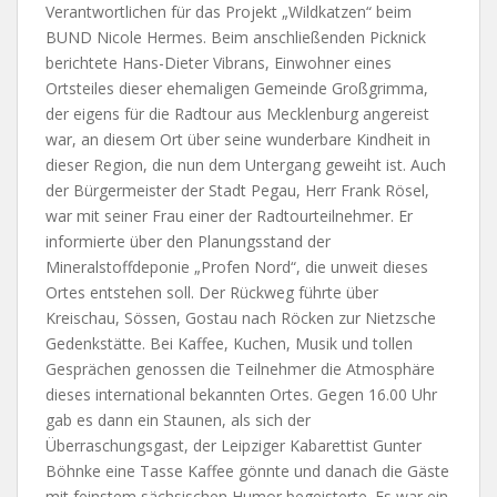
Verantwortlichen für das Projekt „Wildkatzen“ beim
BUND Nicole Hermes. Beim anschließenden Picknick
berichtete Hans-Dieter Vibrans, Einwohner eines
Ortsteiles dieser ehemaligen Gemeinde Großgrimma,
der eigens für die Radtour aus Mecklenburg angereist
war, an diesem Ort über seine wunderbare Kindheit in
dieser Region, die nun dem Untergang geweiht ist. Auch
der Bürgermeister der Stadt Pegau, Herr Frank Rösel,
war mit seiner Frau einer der Radtourteilnehmer. Er
informierte über den Planungsstand der
Mineralstoffdeponie „Profen Nord“, die unweit dieses
Ortes entstehen soll. Der Rückweg führte über
Kreischau, Sössen, Gostau nach Röcken zur Nietzsche
Gedenkstätte. Bei Kaffee, Kuchen, Musik und tollen
Gesprächen genossen die Teilnehmer die Atmosphäre
dieses international bekannten Ortes. Gegen 16.00 Uhr
gab es dann ein Staunen, als sich der
Überraschungsgast, der Leipziger Kabarettist Gunter
Böhnke eine Tasse Kaffee gönnte und danach die Gäste
mit feinstem sächsischen Humor begeisterte. Es war ein