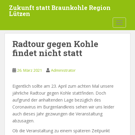
S
Zukunft statt Braunkohle Region
k
Lützen
i
Autor:
Administrator
TOGGLE
p
t
o
Radtour gegen Kohle
m
findet nicht statt
a
i
n
26. März 2021
Administrator
c
o
Eigentlich sollte am 23. April zum achten Mal unsere
n
jährliche Radtour gegen Kohle stattfinden. Doch
t
aufgrund der anhaltenden Lage bezüglich des
e
Coronavirus im Burgenlandkreis sehen wir uns leider
n
auch dieses Jahr gezwungen die Veranstaltung
t
abzusagen.
Ob die Veranstaltung zu einem späteren Zeitpunkt