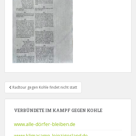
Beitragsnavigation
Radtour gegen Kohle findet nicht statt
VERBÜNDETE IM KAMPF GEGEN KOHLE
www.alle-dörfer-bleiben.de
www.klimacamp-leipzigerland.de