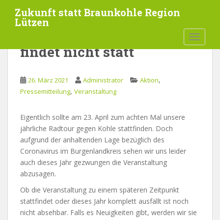
S
Zukunft statt Braunkohle Region
k
Lützen
i
Radtour gegen Kohle
TOGGLE
p
findet nicht statt
t
o
m
,
26. März 2021
Administrator
Aktion
a
,
Pressemitteilung
Veranstaltung
i
n
Eigentlich sollte am 23. April zum achten Mal unsere
c
jährliche Radtour gegen Kohle stattfinden. Doch
o
aufgrund der anhaltenden Lage bezüglich des
n
Coronavirus im Burgenlandkreis sehen wir uns leider
t
auch dieses Jahr gezwungen die Veranstaltung
e
abzusagen.
n
t
Ob die Veranstaltung zu einem späteren Zeitpunkt
stattfindet oder dieses Jahr komplett ausfällt ist noch
nicht absehbar. Falls es Neuigkeiten gibt, werden wir sie