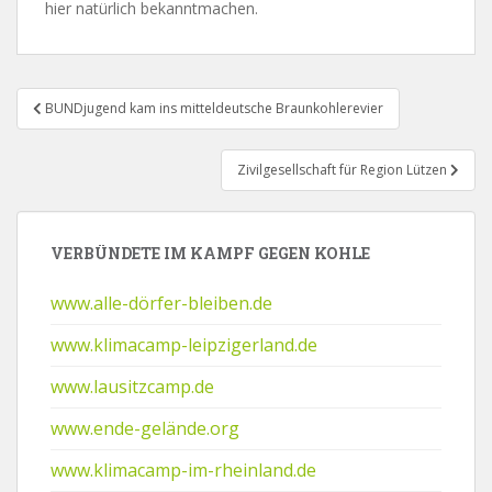
hier natürlich bekanntmachen.
Beitragsnavigation
BUNDjugend kam ins mitteldeutsche Braunkohlerevier
Zivilgesellschaft für Region Lützen
VERBÜNDETE IM KAMPF GEGEN KOHLE
www.alle-dörfer-bleiben.de
www.klimacamp-leipzigerland.de
www.lausitzcamp.de
www.ende-gelände.org
www.klimacamp-im-rheinland.de