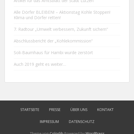
Artikel für das Amtsblatt der Stadt Lützen
Alle Dörfer BLEIBEN! – Aktionstag Kohle Stoppen!
Klima und Dörfer retten!
7. Radtour „Umwelt verbessern, Zukunft sichern“
Abschlussbericht der „Kohlekommission“
Soli-Baumhaus für Hambi wurde zerstört
Auch 2019 geht es weiter…
STARTSEITE
PRESSE
ÜBER UNS
KONTAKT
IMPRESSUM
DATENSCHUTZ
Theme von
Colorlib
Powered by
WordPress