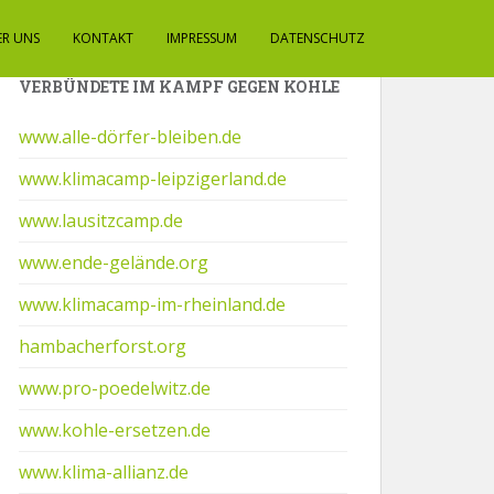
ER UNS
KONTAKT
IMPRESSUM
DATENSCHUTZ
VERBÜNDETE IM KAMPF GEGEN KOHLE
www.alle-dörfer-bleiben.de
www.klimacamp-leipzigerland.de
www.lausitzcamp.de
www.ende-gelände.org
www.klimacamp-im-rheinland.de
hambacherforst.org
www.pro-poedelwitz.de
www.kohle-ersetzen.de
www.klima-allianz.de