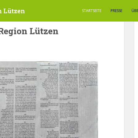
n Lützen
STARTSEITE
PRESSE
ÜB
 Region Lützen