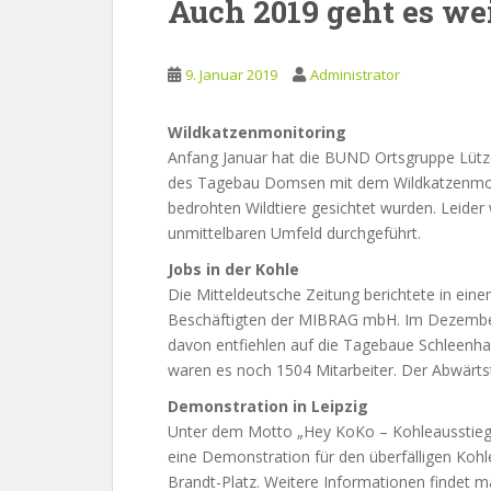
Auch 2019 geht es we
9. Januar 2019
Administrator
Wildkatzenmonitoring
Anfang Januar hat die BUND Ortsgruppe Lütz
des Tagebau Domsen mit dem Wildkatzenmon
bedrohten Wildtiere gesichtet wurden. Leide
unmittelbaren Umfeld durchgeführt.
Jobs in der Kohle
Die Mitteldeutsche Zeitung berichtete in eine
Beschäftigten der MIBRAG mbH. Im Dezember
davon entfiehlen auf die Tagebaue Schleenhai
waren es noch 1504 Mitarbeiter. Der Abwärtst
Demonstration in Leipzig
Unter dem Motto „Hey KoKo – Kohleausstieg j
eine Demonstration für den überfälligen Kohlea
Brandt-Platz. Weitere Informationen findet m