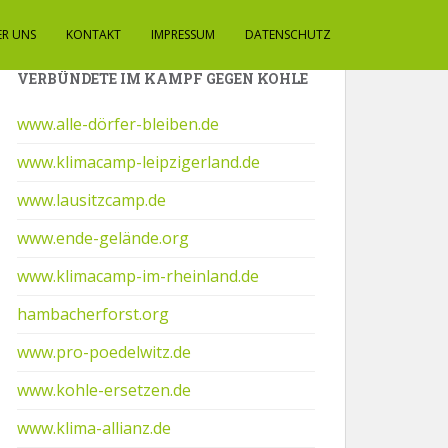
ER UNS
KONTAKT
IMPRESSUM
DATENSCHUTZ
VERBÜNDETE IM KAMPF GEGEN KOHLE
www.alle-dörfer-bleiben.de
www.klimacamp-leipzigerland.de
www.lausitzcamp.de
www.ende-gelände.org
www.klimacamp-im-rheinland.de
hambacherforst.org
www.pro-poedelwitz.de
www.kohle-ersetzen.de
www.klima-allianz.de