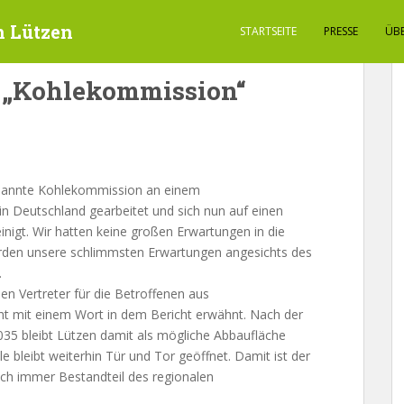
n Lützen
STARTSEITE
PRESSE
ÜB
r „Kohlekommission“
nannte Kohlekommission an einem
n Deutschland gearbeitet und sich nun auf einen
nigt. Wir hatten keine großen Erwartungen in die
urden unsere schlimmsten Erwartungen angesichts des
.
n Vertreter für die Betroffenen aus
cht mit einem Wort in dem Bericht erwähnt. Nach der
5 bleibt Lützen damit als mögliche Abbaufläche
e bleibt weiterhin Tür und Tor geöffnet. Damit ist der
ch immer Bestandteil des regionalen