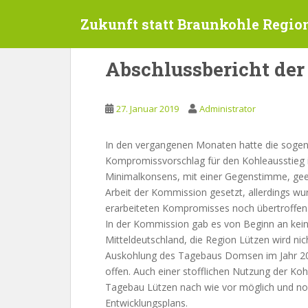
S
Zukunft statt Braunkohle Regio
k
i
p
Abschlussbericht de
t
o
m
27. Januar 2019
Administrator
a
i
In den vergangenen Monaten hatte die soge
n
Kompromissvorschlag für den Kohleausstieg i
c
Minimalkonsens, mit einer Gegenstimme, geei
o
Arbeit der Kommission gesetzt, allerdings w
n
erarbeiteten Kompromisses noch übertroffen
t
In der Kommission gab es von Beginn an keine
e
Mitteldeutschland, die Region Lützen wird ni
n
Auskohlung des Tagebaus Domsen im Jahr 203
t
offen. Auch einer stofflichen Nutzung der Kohl
Tagebau Lützen nach wie vor möglich und no
Entwicklungsplans.