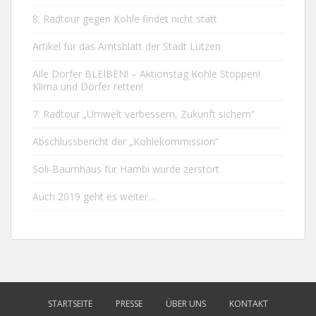
8. Radtour gegen Kohle findet nicht statt
Artikel für das Amtsblatt der Stadt Lützen
Alle Dörfer BLEIBEN! – Aktionstag Kohle Stoppen!
Klima und Dörfer retten!
7. Radtour „Umwelt verbessern, Zukunft sichern“
Abschlussbericht der „Kohlekommission“
Soli-Baumhaus für Hambi wurde zerstört
Auch 2019 geht es weiter…
STARTSEITE
PRESSE
ÜBER UNS
KONTAKT