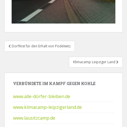
Beitragsnavigation
Dorffest für den Erhalt von Pödelwitz
Klimacamp Leipziger Land
VERBÜNDETE IM KAMPF GEGEN KOHLE
www.alle-dörfer-bleiben.de
www.klimacamp-leipzigerland.de
www.lausitzcamp.de